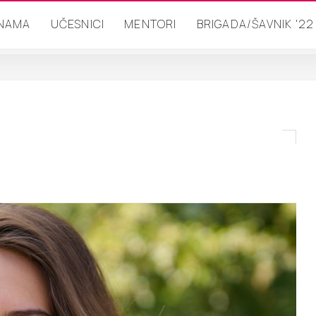
 NAMA
UČESNICI
MENTORI
BRIGADA/ŠAVNIK '22
{ob