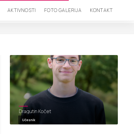
AKTIVNOSTI
FOTO GALERIJA
KONTAKT
jekti_foto.foto}
Dragutin Kočet
Učesnik