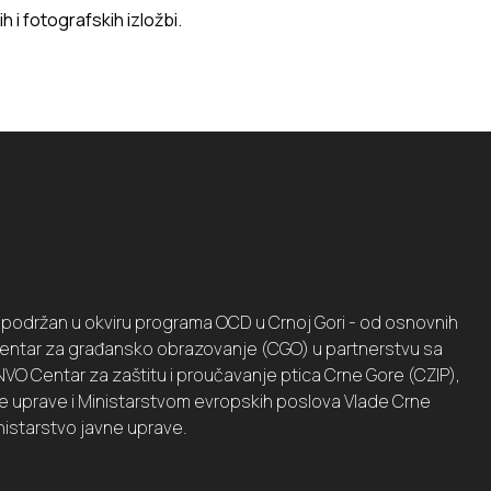
 i fotografskih izložbi.
je podržan u okviru programa OCD u Crnoj Gori - od osnovnih
i Centar za građansko obrazovanje (CGO) u partnerstvu sa
VO Centar za zaštitu i proučavanje ptica Crne Gore (CZIP),
ne uprave i Ministarstvom evropskih poslova Vlade Crne
nistarstvo javne uprave.