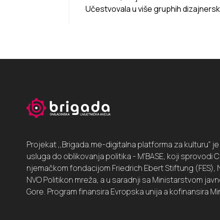
Učestvovala u više gruphih dizajnerskih
Projekat ,,Brigada.me-digitalna platforma za kulturu" 
usluga do oblikovanja politika - M'BASE, koji sprovod
njemačkom fondacijom Friedrich Ebert Stiftung (FES), N
NVO Politikon mreža, a u saradnji sa Ministarstvom jav
Gore. Program finansira Evropska unija a kofinansira Mi