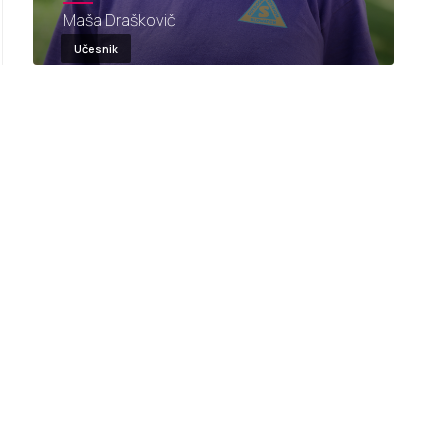
Maša Draškovič
Učesnik