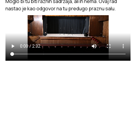
Moglo bi tu biti raznih sadržaja, ali ih nema. Ovaj rad
nastao je kao odgovor na tu predugo praznu salu.